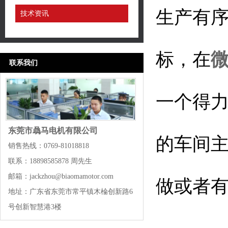
生产有
技术资讯
标，在
联系我们
一个得
东莞市骉马电机有限公司
的车间主
销售热线：0769-81018818
联系：18898585878 周先生
邮箱：jackzhou@biaomamotor.com
做或者
地址：广东省东莞市常平镇木棆创新路6
号创新智慧港3楼